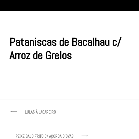
Pataniscas de Bacalhau c/
Arroz de Grelos
Navegação
LULAS À LAGAREIRO
de
artigos
PEIXE GALO FRITO C/ AÇORDA D’OVAS