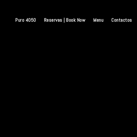
Skip
to
content
Puro 4050
Reservas | Book Now
Menu
Contactos