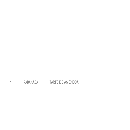
Salada de Frutas
Navegação
RABANADA
TARTE DE AMÊNDOA
de
artigos