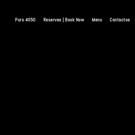
Skip
to
content
Puro 4050
Reservas | Book Now
Menu
Contactos