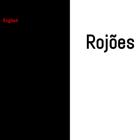
English
Rojões