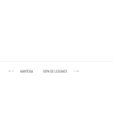
Pão
Navegação
MANTEIGA
SOPA DE LEGUMES
de
artigos