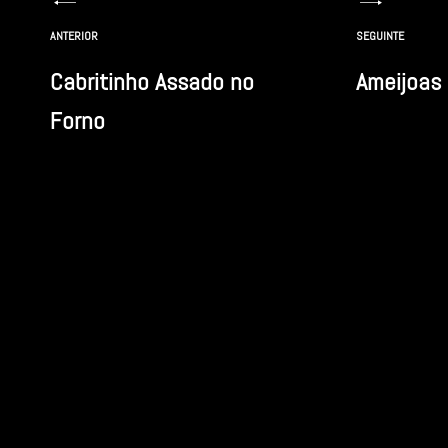
Navegação
ANTERIOR
SEGUINTE
de
Cabritinho Assado no
Ameijoas
artigos
Forno