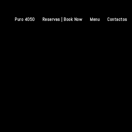
Skip
to
content
Puro 4050
Reservas | Book Now
Menu
Contactos